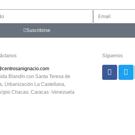
Email
Suscribirse
áctanos
Síguenos
F
T
@centrosanignacio.com
a
w
ida Blandín con Santa Teresa de
c
i
s, Urbanización La Castellana,
e
t
cipio Chacao. Caracas -Venezuela
b
t
o
e
Diseño Web
o
r
k