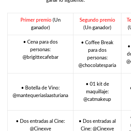
ganar lo siguiente:
Primer premio
(Un
Segundo premio
T
ganador)
(Un ganador)
(
• Cena para dos
• Coffee Break
•
personas:
para dos
d
@brigittecafebar
personas:
@
@chocolatesparia
• 01 kit de
• Botella de Vino:
maquillaje:
@mantequeriaslaasturiana
@catmakeup
• Dos entradas al Cine:
• Dos entradas al
@Cinexve
Cine: @Cinexve