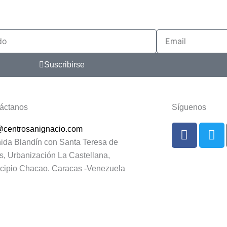
Email
Suscribirse
áctanos
Síguenos
F
T
@centrosanignacio.com
a
w
ida Blandín con Santa Teresa de
c
i
s, Urbanización La Castellana,
e
t
cipio Chacao. Caracas -Venezuela
b
t
o
e
Diseño Web
o
r
k