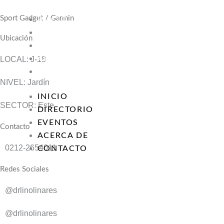
Ir
al
Sport Gadget / Garmin
INICIO
contenido
DIRECTORIO
Ubicación
EVENTOS
ACERCA DE
LOCAL: J-18
CONTACTO
NIVEL: Jardín
INICIO
SECTOR: Este
DIRECTORIO
EVENTOS
Contacto
ACERCA DE
0212-2654011
CONTACTO
Redes Sociales
@drlinolinares
@drlinolinares